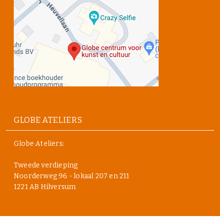
GLOBE ATELIERS
Globe Ateliers:
Tweede verdieping
Noorderweg 96 - lokaal 207 en 211
1221 AB Hilversum