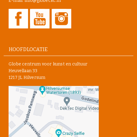
E-mail: info@globeckc.nl
HOOFDLOCATIE
Globe centrum voor kunst en cultuur
Heuvellaan 33
1217 JL Hilversum