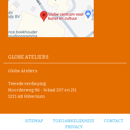
GLOBE ATELIERS
Globe Ateliers:
Tweede verdieping
Noorderweg 96 - lokaal 207 en 211
1221 AB Hilversum
SITEMAP
TOEGANKELIJKHEID
CONTACT
PRIVACY