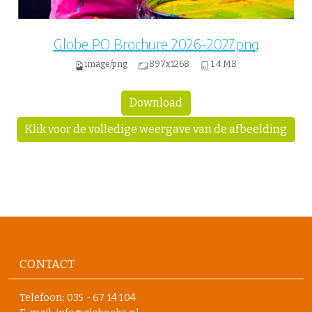
Globe PO Brochure 2026-2027.png
image/png
897x1268
1.4 MB
Download
Klik voor de volledige weergave van de afbeelding
CONTACT
Telefoon:
035 - 67 14 104