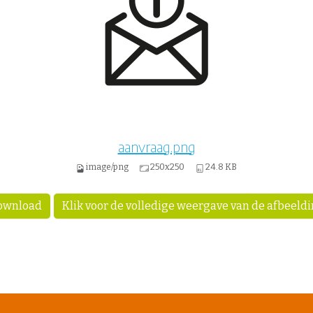
aanvraag.png
image/png
250x250
24.8 KB
ownload
Klik voor de volledige weergave van de afbeeld