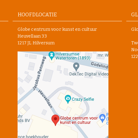
HOOFDLOCATIE
GL
Globe centrum voor kunst en cultuur
Glo
Heuvellaan 33
1217 JL Hilversum
Tw
Noo
122