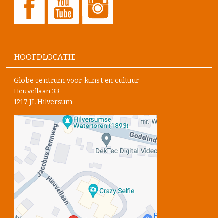
HOOFDLOCATIE
Globe centrum voor kunst en cultuur
Heuvellaan 33
1217 JL Hilversum