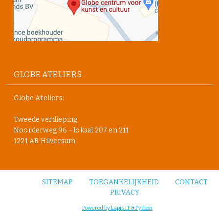
GLOBE ATELIERS
Globe Ateliers:
Tweede verdieping
Noorderweg 96 - lokaal 207 en 211
1221 AB Hilversum
SITEMAP
TOEGANKELIJKHEID
CONTACT
PRIVACY
Powered by Lapis IT & Python