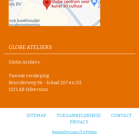
GLOBE ATELIERS
Globe Ateliers:
Tweede verdieping
Noorderweg 96 - lokaal 207 en 211
1221 AB Hilversum
SITEMAP
TOEGANKELIJKHEID
CONTACT
PRIVACY
Powered by Lapis IT & Python