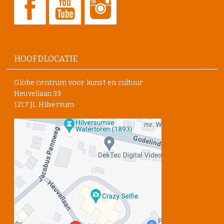
HOOFDLOCATIE
Globe centrum voor kunst en cultuur
Heuvellaan 33
1217 JL Hilversum