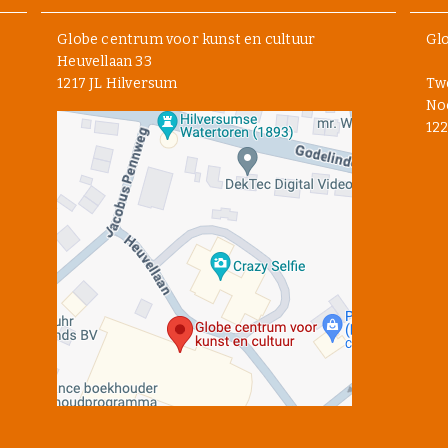
Globe centrum voor kunst en cultuur
Glo
Heuvellaan 33
1217 JL Hilversum
Tw
Noo
122