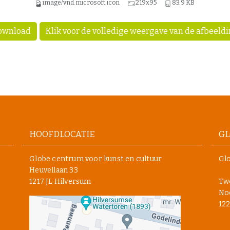
image/vnd.microsoft.icon
219x95
83.9 KB
ownload
Klik voor de volledige weergave van de afbeeld
HOOFDLOCATIE
GL
Globe centrum voor kunst en cultuur
Glo
Heuvellaan 33
1217 JL Hilversum
Tw
Noo
122