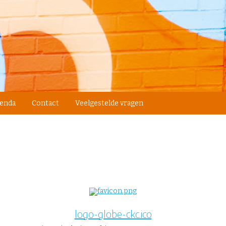
enda
Contact
Veelgestelde vragen
logo-globe-ckc.ico