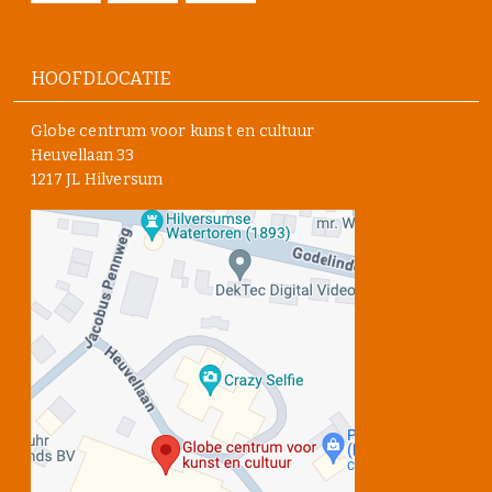
HOOFDLOCATIE
Globe centrum voor kunst en cultuur
Heuvellaan 33
1217 JL Hilversum