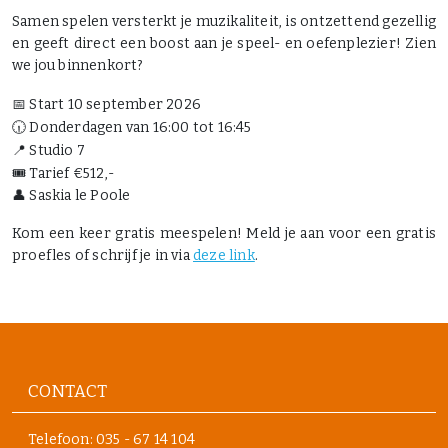
Samen spelen versterkt je muzikaliteit, is ontzettend gezellig
en geeft direct een boost aan je speel- en oefenplezier! Zien
we jou binnenkort?
📅
Start 10 september 2026
🕡
Donderdagen van 16:00 tot 16:45
📍
Studio 7
🎟️
Tarief €512,-
👤 Saskia le Poole
Kom een keer gratis meespelen! Meld je aan voor een gratis
proefles of schrijf je in via
deze link
.
CONTACT
Telefoon:
035 - 67 14 104