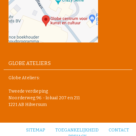
GLOBE ATELIERS
Globe Ateliers:
Tweede verdieping
Noorderweg 96 - lokaal 207 en 211
1221 AB Hilversum
SITEMAP
TOEGANKELIJKHEID
CONTACT