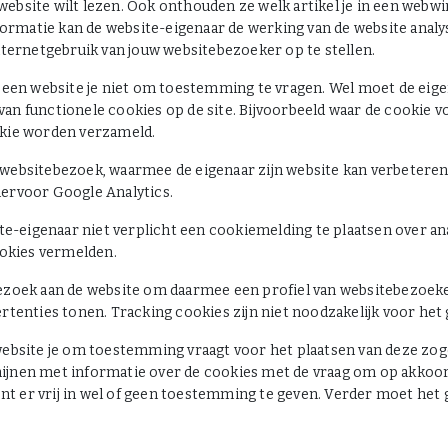
e website wilt lezen. Ook onthouden ze welk artikel je in een webw
nformatie kan de website-eigenaar de werking van de website anal
nternetgebruik van jouw websitebezoeker op te stellen.
 een website je niet om toestemming te vragen. Wel moet de eige
n functionele cookies op de site. Bijvoorbeeld waar de cookie v
okie worden verzameld.
websitebezoek, waarmee de eigenaar zijn website kan verbeteren
ervoor Google Analytics.
te-eigenaar niet verplicht een cookiemelding te plaatsen over ana
ookies vermelden.
ezoek aan de website om daarmee een profiel van websitebezoeke
rtenties tonen. Tracking cookies zijn niet noodzakelijk voor het
website je om toestemming vraagt voor het plaatsen van deze zog
nen met informatie over de cookies met de vraag om op akkoord t
ent er vrij in wel of geen toestemming te geven. Verder moet het 