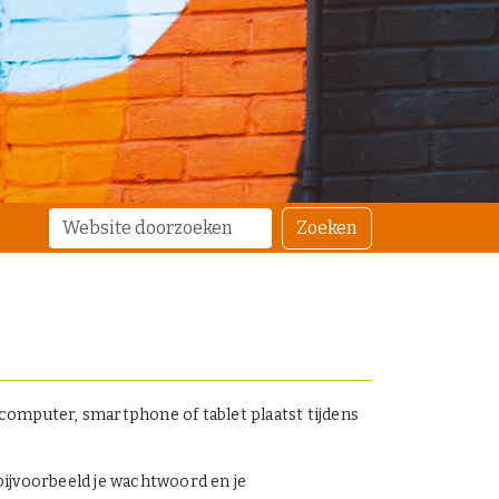
Zoek
Geavanceerd
Zoeken
zoeken...
 computer, smartphone of tablet plaatst tijdens
bijvoorbeeld je wachtwoord en je