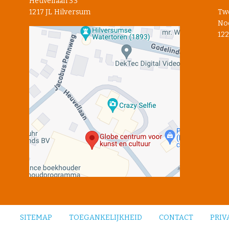
Heuvellaan 33
1217 JL Hilversum
Tw
Noo
122
SITEMAP
TOEGANKELIJKHEID
CONTACT
PRIV