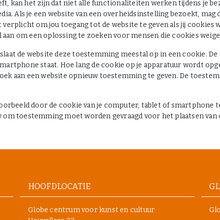
kan het zijn dat niet alle functionaliteiten werken tijdens je bez
 media. Als je een website van een overheidsinstelling bezoekt, mag
et verplicht om jou toegang tot de website te geven als jij cookie
an om een oplossing te zoeken voor mensen die cookies weigeren
slaat de website deze toestemming meestal op in een cookie. De
smartphone staat. Hoe lang de cookie op je apparatuur wordt op
bezoek aan een website opnieuw toestemming te geven. De toestem
orbeeld door de cookie van je computer, tablet of smartphone te 
w om toestemming moet worden gevraagd voor het plaatsen van 
HOOFDLOCATIE
GL
Globe centrum voor kunst en cultuur
Glo