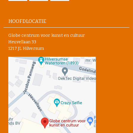
HOOFDLOCATIE
Globe centrum voor kunst en cultuur
Heuvellaan 33
1217 JL Hilversum